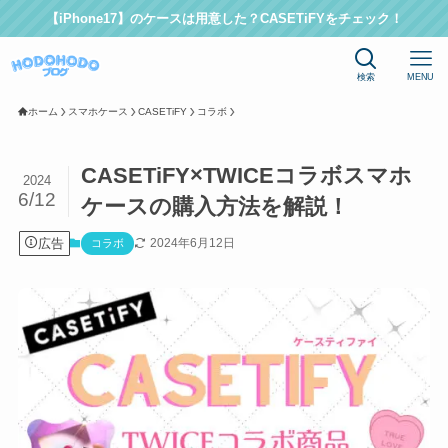
【iPhone17】のケースは用意した？CASETiFYをチェック！
検索
MENU
ホーム
スマホケース
CASETiFY
コラボ
CASETiFY×TWICEコラボスマホ
2024
6/12
ケースの購入方法を解説！
広告
2024年6月12日
コラボ