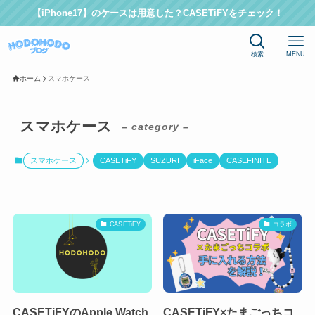
【iPhone17】のケースは用意した？CASETiFYをチェック！
検索
MENU
ホーム
スマホケース
スマホケース
– category –
スマホケース
CASETiFY
SUZURI
iFace
CASEFINITE
CASETiFY
コラボ
CASETiFYのApple Watch
CASETiFY×たまごっちコ