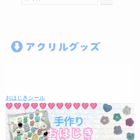
索
シ
おはじきシール