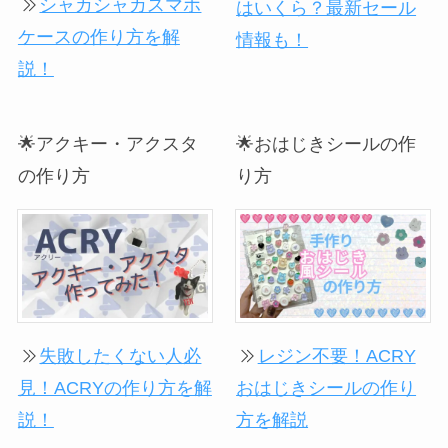
シャカシャカスマホ
はいくら？最新セール
ケースの作り方を解
情報も！
説！
🌟アクキー・アクスタ
🌟おはじきシールの作
の作り方
り方
失敗したくない人必
レジン不要！ACRY
見！ACRYの作り方を解
おはじきシールの作り
説！
方を解説