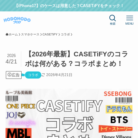
【iPhone17】のケースは用意した？CASETiFYをチェック！
検索
MENU
ホーム
スマホケース
CASETiFY
コラボ
【2026年最新】CASETiFYのコラ
2026
4/21
ボは何がある？コラボまとめ！
広告
2026年4月21日
コラボ