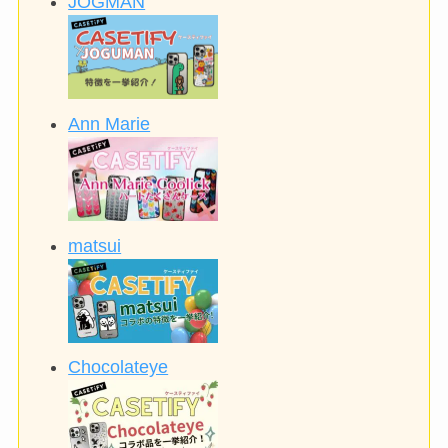
JOGMAN
Ann Marie
matsui
Chocolateye