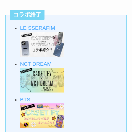
コラボ終了
LE SSERAFIM
NCT DREAM
BTS