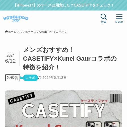
【iPhone17】のケースは用意した？CASETiFYをチェック！
検索
MENU
ホーム
スマホケース
CASETiFY
コラボ
メンズおすすめ！
2024
CASETiFY×Kunel Gaurコラボの
6/12
特徴を紹介！
広告
2024年6月12日
コラボ