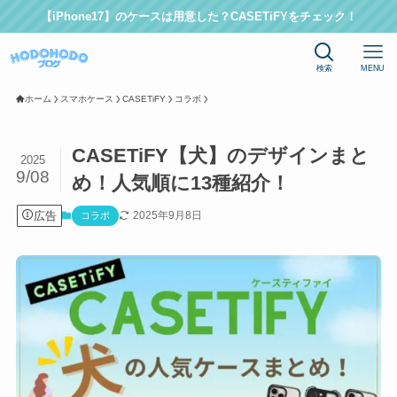
【iPhone17】のケースは用意した？CASETiFYをチェック！
検索
MENU
ホーム
スマホケース
CASETiFY
コラボ
CASETiFY【犬】のデザインまと
2025
9/08
め！人気順に13種紹介！
広告
2025年9月8日
コラボ