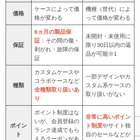
ケースによって価
機種（世代）によ
価格
格が変わる
って価格が変わる
6ヵ月の製品保
未開封・未使用に
証
：その間の傷・
保証
限り30日以内の返
剥がれ・故障の保
品が可能※1
証
カスタムケースや
一部デザインやカ
コラボケースなど
種類
スタム系ケースの
全種類取り扱いあ
取り扱いがない
り
ポイント制度はな
非常に高いポイン
いが、会員登録の
ポイン
ト制度
やサイト独
ランク達成でもら
ト
自のセールなどが
えるクーポンがあ