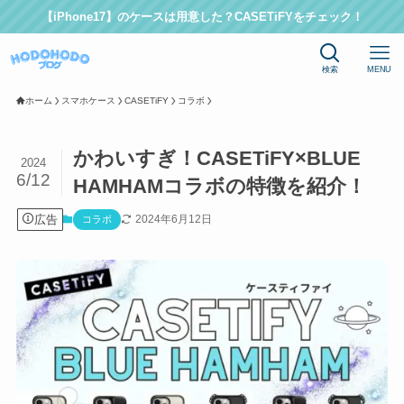
【iPhone17】のケースは用意した？CASETiFYをチェック！
検索
MENU
ホーム
スマホケース
CASETiFY
コラボ
かわいすぎ！CASETiFY×BLUE
2024
6/12
HAMHAMコラボの特徴を紹介！
広告
2024年6月12日
コラボ