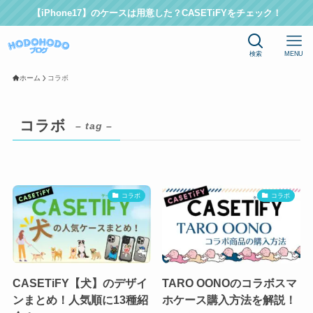
【iPhone17】のケースは用意した？CASETiFYをチェック！
検索
MENU
ホーム
コラボ
コラボ
– tag –
コラボ
コラボ
CASETiFY【犬】のデザイ
TARO OONOのコラボスマ
ンまとめ！人気順に13種紹
ホケース購入方法を解説！