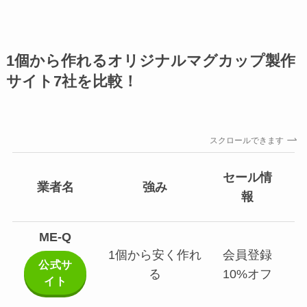
1個から作れるオリジナルマグカップ製作
サイト7社を比較！
スクロールできます
セール情
業者名
強み
報
ME-Q
1個から安く作れ
会員登録
公式サ
る
10%オフ
イト