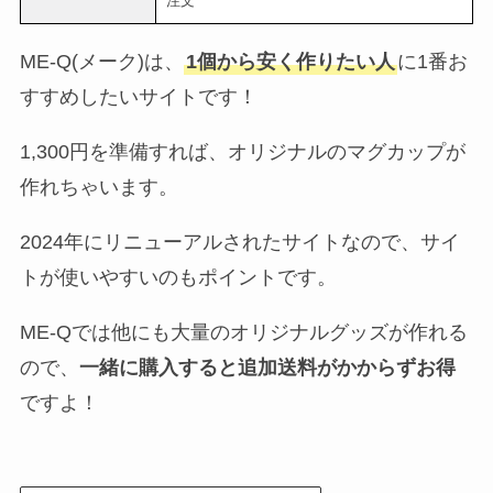
注文
ME-Q(メーク)は、
1個から安く作りたい人
に1番お
すすめしたいサイトです！
1,300円を準備すれば、オリジナルのマグカップが
作れちゃいます。
2024年にリニューアルされたサイトなので、サイ
トが使いやすいのもポイントです。
ME-Qでは他にも大量のオリジナルグッズが作れる
ので、
一緒に購入すると追加送料がかからずお得
ですよ！