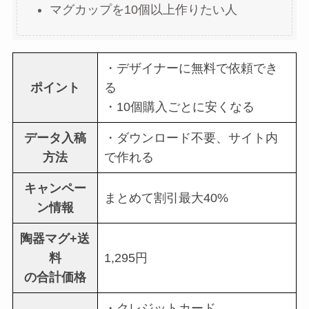
マグカップを10個以上作りたい人
・デザイナーに無料で依頼でき
ポイント
る
・10個購入ごとに安くなる
データ入稿
・ダウンロード不要、サイト内
方法
で作れる
キャンペー
まとめて割引最大40%
ン情報
陶器マグ+送
料
1,295円
の合計価格
・クレジットカード