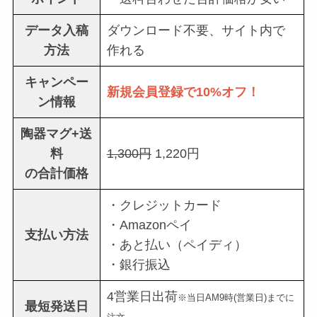
データ入稿
ダウンロード不要、サイト内で
方法
作れる
キャンペー
新規会員登録で10%オフ！
ン情報
陶器マグ+送
料
1,300円
1,220円
の合計価格
・クレジットカード
・Amazonペイ
支払い方法
・あと払い（ペイディ）
・銀行振込
4営業日出荷
※当日AM9時(営業日)までに
最短発送日