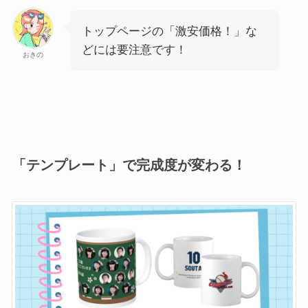
トップページの「激安価格！」な
どには要注意です！
おきの
「テンプレート」で完成度が変わる！