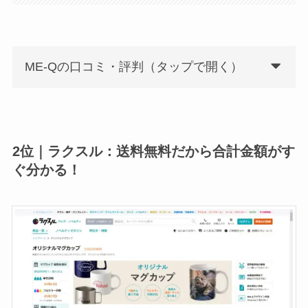
ME-Qの口コミ・評判（タップで開く）
2位｜ラクスル：送料無料だから合計金額がす
ぐ分かる！