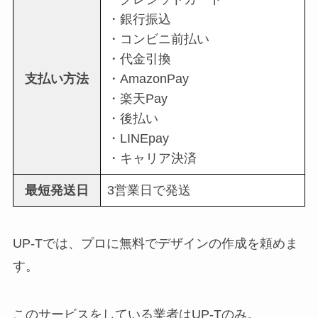
・銀行振込
・コンビニ前払い
・代金引換
支払い方法
・AmazonPay
・楽天Pay
・後払い
・LINEpay
・キャリア決済
最短発送日
3営業日で発送
UP-Tでは、プロに無料でデザインの作成を頼めま
す。
このサービスをしている業者はUP-Tのみ。