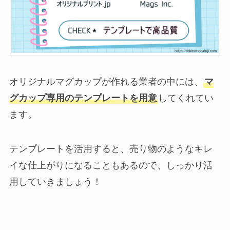
オリジナルマグカップが作れる業者の中には、
マ
グカップ専用のテンプレートを用意
してくれてい
ます。
テンプレートを活用すると、売り物のようなキレ
イな仕上がりになることもあるので、しっかり活
用していきましょう！