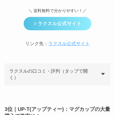
＼ 送料無料で分かりやすい！／
ラクスル公式サイト
リンク先：
ラクスル公式サイト
ラクスルの口コミ・評判（タップで開
く）
3位｜UP-T(アップティー)：マグカップの大量