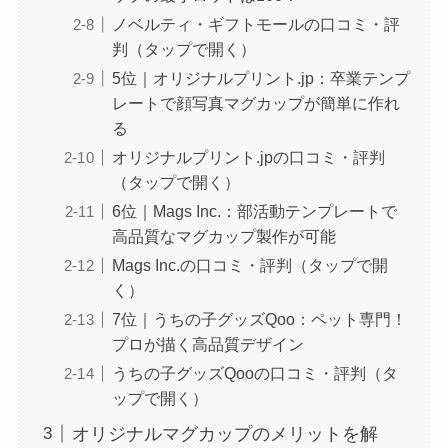
ノベルティ・ギフトモールの口コミ・評
判（タップで開く）
5位｜オリジナルプリント.jp：卒業テンプ
レートで顔写真マグカップが簡単に作れ
る
オリジナルプリント.jpの口コミ・評判
（タップで開く）
6位｜Mags Inc.：部活動テンプレートで
高品質なマグカップ製作が可能
Mags Inc.の口コミ・評判（タップで開
く）
7位｜うちの子グッズQoo：ペット専門！
プロが描く高品質デザイン
うちの子グッズQooの口コミ・評判（タ
ップで開く）
オリジナルマグカップのメリットを解