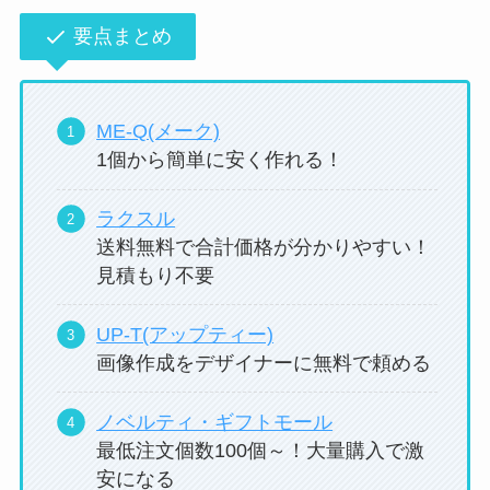
要点まとめ
ME-Q(メーク)
1個から簡単に安く作れる！
ラクスル
送料無料で合計価格が分かりやすい！
見積もり不要
UP-T(アップティー)
画像作成をデザイナーに無料で頼める
ノベルティ・ギフトモール
最低注文個数100個～！大量購入で激
安になる