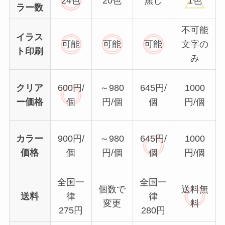
24色
20色
無し
1色
ラー数
不可能
イラス
可能
可能
可能
文字の
ト印刷
み
クリア
600円/
～980
645円/
1000
ー価格
個
円/個
個
円/個
カラー
900円/
～980
645円/
1000
価格
個
円/個
個
円/個
全国一
全国一
個数で
送料無
送料
律
律
変更
料
275円
280円