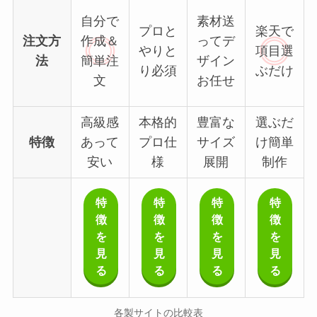
自分で
素材送
プロと
楽天で
注文方
作成＆
ってデ
やりと
項目選
法
簡単注
ザイン
り必須
ぶだけ
文
お任せ
高級感
本格的
豊富な
選ぶだ
特徴
あって
プロ仕
サイズ
け簡単
安い
様
展開
制作
特
特
特
特
徴
徴
徴
徴
を
を
を
を
見
見
見
見
る
る
る
る
各製サイトの比較表