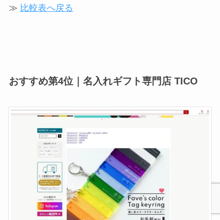
≫
比較表へ戻る
おすすめ第4位｜名入れギフト専門店 TICO