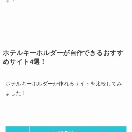
す！
ホテルキーホルダーが自作できるおすす
めサイト4選！
ホテルキーホルダーが作れるサイトを比較してみ
ました！