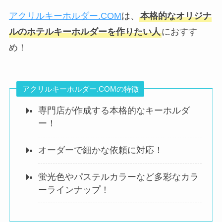
アクリルキーホルダー.COM
は、
本格的なオリジナ
ルのホテルキーホルダーを作りたい人
におすす
め！
アクリルキーホルダー.COMの特徴
専門店が作成する本格的なキーホルダ
ー！
オーダーで細かな依頼に対応！
蛍光色やパステルカラーなど多彩なカラ
ーラインナップ！