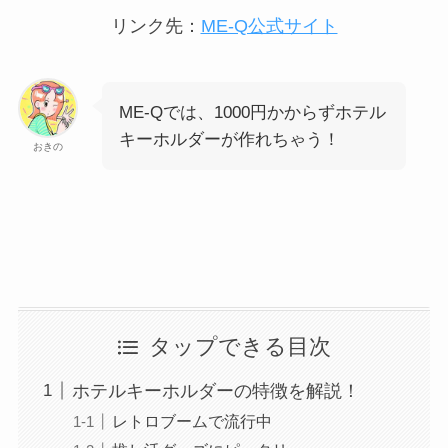
リンク先：
ME-Q公式サイト
ME-Qでは、1000円かからずホテル
キーホルダーが作れちゃう！
おきの
タップできる目次
ホテルキーホルダーの特徴を解説！
レトロブームで流行中