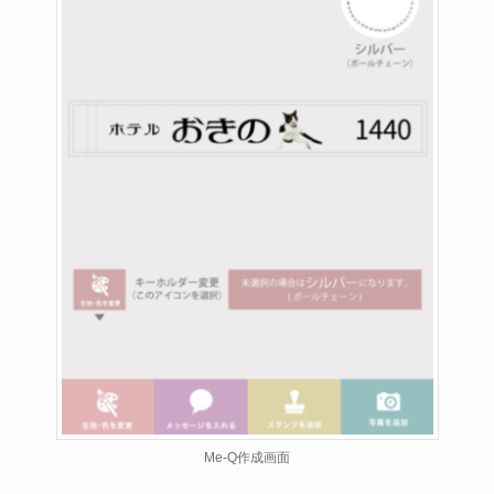
Me-Q作成画面