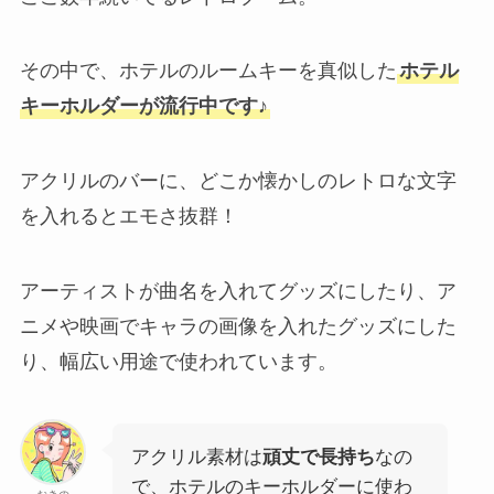
その中で、ホテルのルームキーを真似した
ホテル
キーホルダーが流行中です♪
アクリルのバーに、どこか懐かしのレトロな文字
を入れるとエモさ抜群！
アーティストが曲名を入れてグッズにしたり、ア
ニメや映画でキャラの画像を入れたグッズにした
り、幅広い用途で使われています。
アクリル素材は
頑丈で長持ち
なの
で、ホテルのキーホルダーに使わ