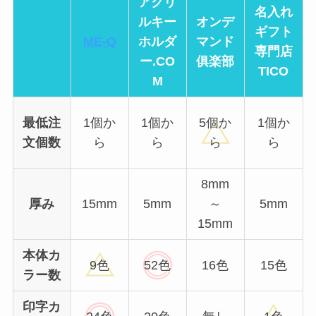
アクリ
名入れ
ルキー
オンデ
ギフト
ME-Q
ホルダ
マンド
専門店
ー.CO
俱楽部
TICO
M
最低注
1個か
1個か
5個か
1個か
文個数
ら
ら
ら
ら
8mm
厚み
15mm
5mm
～
5mm
15mm
本体カ
9色
52色
16色
15色
ラー数
印字カ