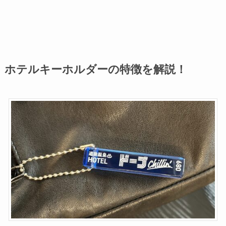
ホテルキーホルダーの特徴を解説！