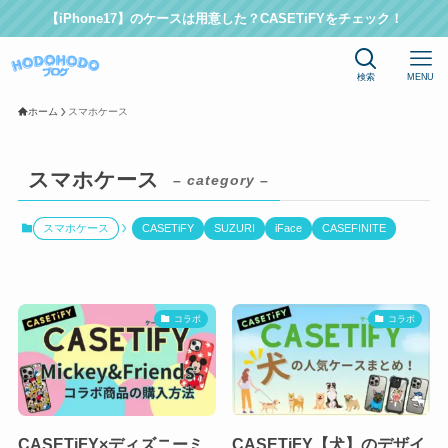
【iPhone17】のケースは用意した？CASETiFYをチェック！
検索
MENU
ホーム
スマホケース
スマホケース
– category –
スマホケース
CASETiFY
SUZURI
iFace
CASEFINITE
コラボ
コラボ
CASETiFY×ディズニーミ
CASETiFY【犬】のデザイ