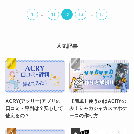
1
...
11
12
13
...
17
人気記事
ACRY(アクリー)アプリの
【簡単】使うのはACRYの
口コミ・評判は？安心して
み！シャカシャカスマホケ
使えるの？
ースの作り方