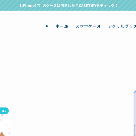
【iPhone17】のケースは用意した？CASETiFYをチェック！
ホーム
スマホケース
アクリルグッ
TiFY