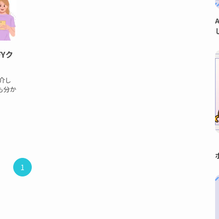
FYク
紹介し
も分か
1